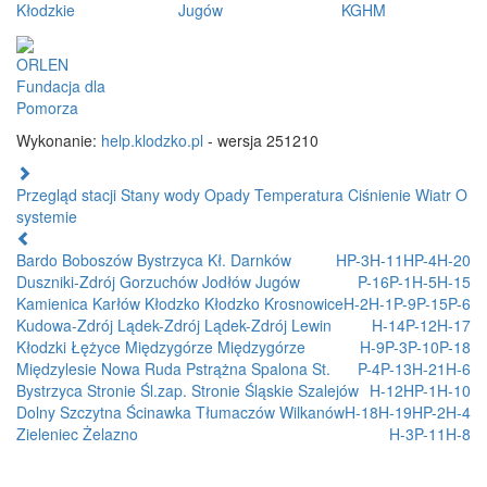
Kłodzkie
Jugów
KGHM
ORLEN
Fundacja dla
Pomorza
Wykonanie:
help.klodzko.pl
- wersja 251210
Przegląd stacji
Stany wody
Opady
Temperatura
Ciśnienie
Wiatr
O
systemie
Bardo
Boboszów
Bystrzyca Kł.
Darnków
HP-3
H-11
HP-4
H-20
Duszniki-Zdrój
Gorzuchów
Jodłów
Jugów
P-16
P-1
H-5
H-15
Kamienica
Karłów
Kłodzko
Kłodzko
Krosnowice
H-2
H-1
P-9
P-15
P-6
Kudowa-Zdrój
Lądek-Zdrój
Lądek-Zdrój
Lewin
H-14
P-12
H-17
Kłodzki
Łężyce
Międzygórze
Międzygórze
H-9
P-3
P-10
P-18
Międzylesie
Nowa Ruda
Pstrążna
Spalona
St.
P-4
P-13
H-21
H-6
Bystrzyca
Stronie Śl.zap.
Stronie Śląskie
Szalejów
H-12
HP-1
H-10
Dolny
Szczytna
Ścinawka
Tłumaczów
Wilkanów
H-18
H-19
HP-2
H-4
Zieleniec
Żelazno
H-3
P-11
H-8