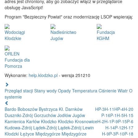
adres jest chroniony, aby go zobaczyć włącz w przeglądarce
obsługę JavaScript!
Program "Bezpieczny Powiat" oraz modernizację LSOP wspierają:
Wodociągi
Nadleśnictwo
Fundacja
Kłodzkie
Jugów
KGHM
ORLEN
Fundacja dla
Pomorza
Wykonanie:
help.klodzko.pl
- wersja 251210
Przegląd stacji
Stany wody
Opady
Temperatura
Ciśnienie
Wiatr
O
systemie
Bardo
Boboszów
Bystrzyca Kł.
Darnków
HP-3
H-11
HP-4
H-20
Duszniki-Zdrój
Gorzuchów
Jodłów
Jugów
P-16
P-1
H-5
H-15
Kamienica
Karłów
Kłodzko
Kłodzko
Krosnowice
H-2
H-1
P-9
P-15
P-6
Kudowa-Zdrój
Lądek-Zdrój
Lądek-Zdrój
Lewin
H-14
P-12
H-17
Kłodzki
Łężyce
Międzygórze
Międzygórze
H-9
P-3
P-10
P-18