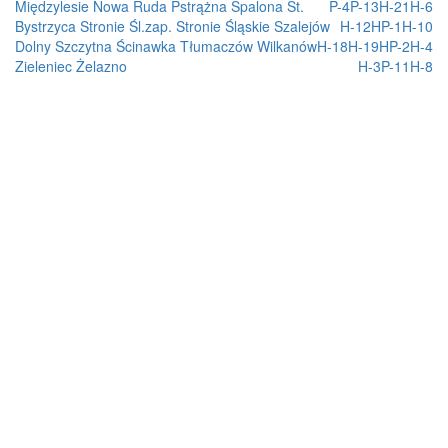
Międzylesie
Nowa Ruda
Pstrążna
Spalona
St.
P-4
P-13
H-21
H-6
Bystrzyca
Stronie Śl.zap.
Stronie Śląskie
Szalejów
H-12
HP-1
H-10
Dolny
Szczytna
Ścinawka
Tłumaczów
Wilkanów
H-18
H-19
HP-2
H-4
Zieleniec
Żelazno
H-3
P-11
H-8