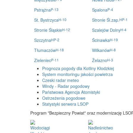
Pstrążna
P-13
Spalona
P-4
St. Bystrzyca
H-10
Stronie Śl.zap.
HP-1
Stronie Śląskie
H-12
Szalejów Dolny
H-4
Szczytna
HP-2
Ścinawka
H-19
Tłumaczów
H-18
Wilkanów
H-8
Zieleniec
P-11
Żelazno
H-3
Prognoza pogody dla Kotliny Kłodzkiej
System monitoringu jakości powietrza
Czeski radar meteo
Windy - Radar pogodowy
Państwowa Agencja Atomistyki
Ostrzeżenia pogodowe
Statystyki serwera LSOP
Program "Bezpieczny Powiat" oraz modernizację LSOP
Wodociągi
Nadleśnictwo