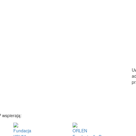
Uw
ad
pr
 wspierają:
Fundacja
ORLEN