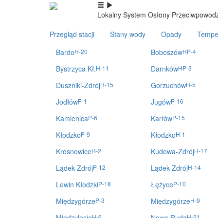
Lokalny System Osłony Przeciwpowodz
Przegląd stacji
Stany wody
Opady
Tempe
Bardo
H-20
Boboszów
HP-4
Bystrzyca Kł.
H-11
Darnków
HP-3
Duszniki-Zdrój
H-15
Gorzuchów
H-5
Jodłów
P-1
Jugów
P-16
Kamienica
P-6
Karłów
P-15
Kłodzko
P-9
Kłodzko
H-1
Krosnowice
H-2
Kudowa-Zdrój
H-17
Lądek-Zdrój
P-12
Lądek-Zdrój
H-14
Lewin Kłodzki
P-18
Łężyce
P-10
Międzygórze
P-3
Międzygórze
H-9
Międzylesie
H-6
Nowa Ruda
H-21