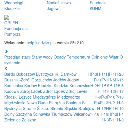
Wodociągi
Nadleśnictwo
Fundacja
Kłodzkie
Jugów
KGHM
ORLEN
Fundacja dla
Pomorza
Wykonanie:
help.klodzko.pl
- wersja 251210
Przegląd stacji
Stany wody
Opady
Temperatura
Ciśnienie
Wiatr
O
systemie
Bardo
Boboszów
Bystrzyca Kł.
Darnków
HP-3
H-11
HP-4
H-20
Duszniki-Zdrój
Gorzuchów
Jodłów
Jugów
P-16
P-1
H-5
H-15
Kamienica
Karłów
Kłodzko
Kłodzko
Krosnowice
H-2
H-1
P-9
P-15
P-6
Kudowa-Zdrój
Lądek-Zdrój
Lądek-Zdrój
Lewin
H-14
P-12
H-17
Kłodzki
Łężyce
Międzygórze
Międzygórze
H-9
P-3
P-10
P-18
Międzylesie
Nowa Ruda
Pstrążna
Spalona
St.
P-4
P-13
H-21
H-6
Bystrzyca
Stronie Śl.zap.
Stronie Śląskie
Szalejów
H-12
HP-1
H-10
Dolny
Szczytna
Ścinawka
Tłumaczów
Wilkanów
H-18
H-19
HP-2
H-4
Zieleniec
Żelazno
H-3
P-11
H-8